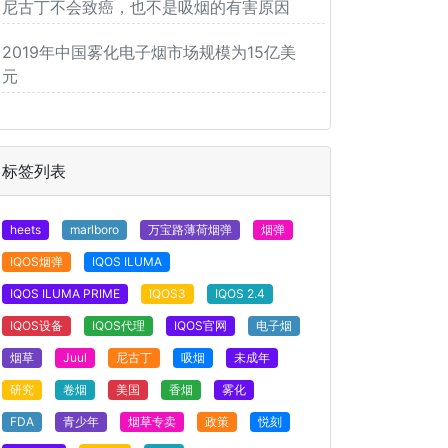
尼古丁不会致癌，也不是吸烟的有害原因
2019年中国雾化电子烟市场规模为15亿美
元
标签列表
heets
marlboro
万宝路薄荷烟弹
烟弹
IQOS烟弹
IQOS ILUMA
IQOS ILUMA PRIME
IQOS3
IQOS 2.4
IQOS设备
IQOS代理
IQOS官网
电子烟
烟草
Juul
尼古丁
吸烟
未成年
研究
卷烟
美国
香烟
雾化
FDA
青少年
烟草专卖
政策
悦刻